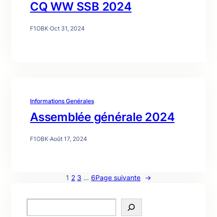
CQ WW SSB 2024
F1OBK
·
Oct 31, 2024
Informations Genérales
Assemblée générale 2024
F1OBK
·
Août 17, 2024
1
2
3
…
6
Page suivante
→
S
e