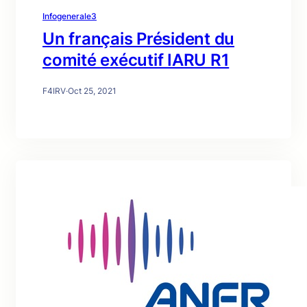
Infogenerale3
Un français Président du
comité exécutif IARU R1
F4IRV
·
Oct 25, 2021