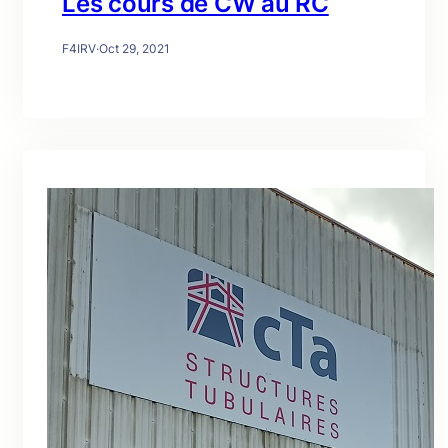
Les cours de CW au RC
F4IRV
·
Oct 29, 2021