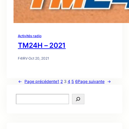
Activités radio
TM24H – 2021
F4IRV
·
Oct 20, 2021
←
Page précédente
1
2
3
4
5
6
Page suivante
→
S
e
a
r
c
h