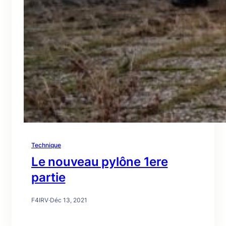
Technique
Le nouveau pylône 1ere
partie
F4IRV
·
Déc 13, 2021