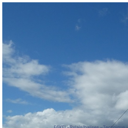
F6KFI
Relais/balises
Technique