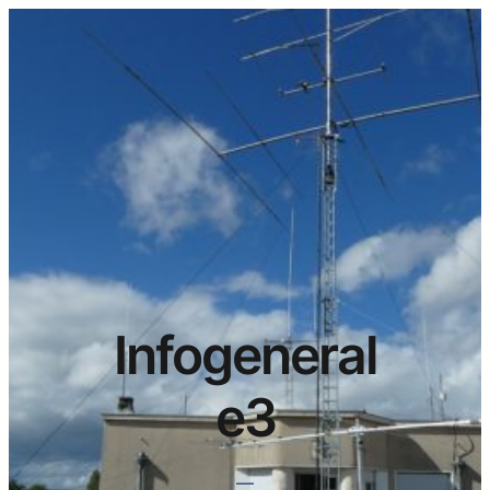
Infogeneral
e3