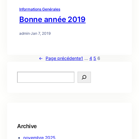
Informations Genérales
Bonne année 2019
admin
·
Jan 7, 2019
←
Page précédente
1
…
4
5
6
S
e
a
r
c
h
Archive
novembre 2025