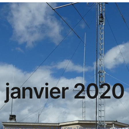
janvier 2020
Activités Radio
Trucs & Astuces
Téléchargement
Blog
C