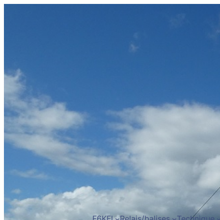
F6KFI
Relais/balises
Technique