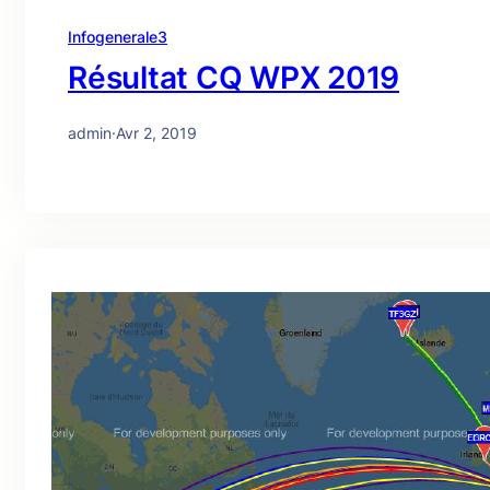
Infogenerale3
Résultat CQ WPX 2019
admin
·
Avr 2, 2019