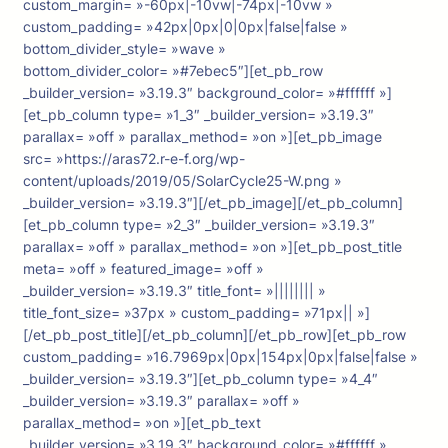
custom_margin= »-60px|-10vw|-74px|-10vw »
custom_padding= »42px|0px|0|0px|false|false »
bottom_divider_style= »wave »
bottom_divider_color= »#7ebec5″][et_pb_row
_builder_version= »3.19.3″ background_color= »#ffffff »]
[et_pb_column type= »1_3″ _builder_version= »3.19.3″
parallax= »off » parallax_method= »on »][et_pb_image
src= »https://aras72.r-e-f.org/wp-
content/uploads/2019/05/SolarCycle25-W.png »
_builder_version= »3.19.3″][/et_pb_image][/et_pb_column]
[et_pb_column type= »2_3″ _builder_version= »3.19.3″
parallax= »off » parallax_method= »on »][et_pb_post_title
meta= »off » featured_image= »off »
_builder_version= »3.19.3″ title_font= »|||||||| »
title_font_size= »37px » custom_padding= »71px|| »]
[/et_pb_post_title][/et_pb_column][/et_pb_row][et_pb_row
custom_padding= »16.7969px|0px|154px|0px|false|false »
_builder_version= »3.19.3″][et_pb_column type= »4_4″
_builder_version= »3.19.3″ parallax= »off »
parallax_method= »on »][et_pb_text
_builder_version= »3.19.3″ background_color= »#ffffff »