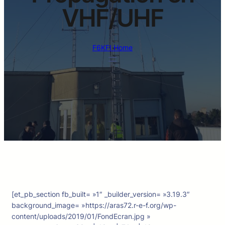
VHF/UHF
F6KFI Home
[et_pb_section fb_built= »1″ _builder_version= »3.19.3″
background_image= »https://aras72.r-e-f.org/wp-
content/uploads/2019/01/FondEcran.jpg »