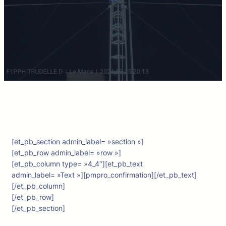
[et_pb_section admin_label= »section »]
[et_pb_row admin_label= »row »]
[et_pb_column type= »4_4″][et_pb_text
admin_label= »Text »][pmpro_confirmation][/et_pb_text]
[/et_pb_column]
[/et_pb_row]
[/et_pb_section]