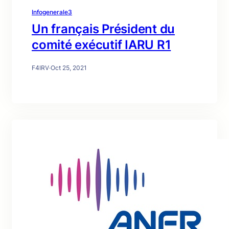
Infogenerale3
Un français Président du
comité exécutif IARU R1
F4IRV
·
Oct 25, 2021