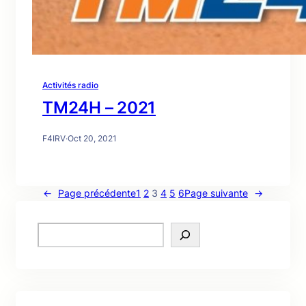
Activités radio
TM24H – 2021
F4IRV
·
Oct 20, 2021
←
Page précédente
1
2
3
4
5
6
Page suivante
→
S
e
a
r
c
h