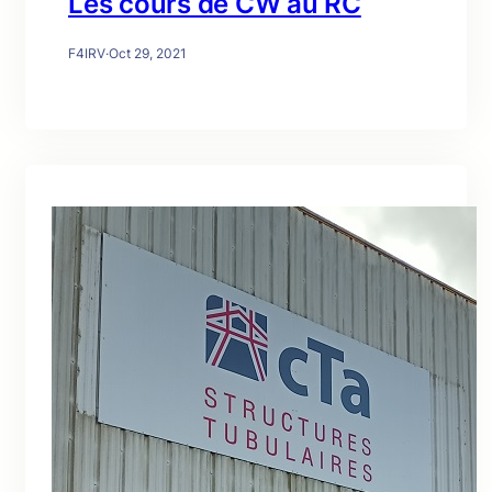
Les cours de CW au RC
F4IRV
·
Oct 29, 2021