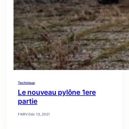
Technique
Le nouveau pylône 1ere
partie
F4IRV
·
Déc 13, 2021